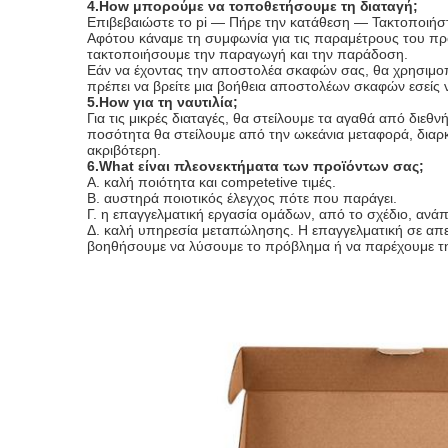
4.How μπορούμε να τοποθετήσουμε τη διαταγή;
Επιβεβαιώστε το pi — Πήρε την κατάθεση — Τακτοποιή
Αφότου κάναμε τη συμφωνία για τις παραμέτρους του προ
τακτοποιήσουμε την παραγωγή και την παράδοση.
Εάν να έχοντας την αποστολέα σκαφών σας, θα χρησιμο
πρέπει να βρείτε μια βοήθεια αποστολέων σκαφών εσείς ν
5.How για τη ναυτιλία;
Για τις μικρές διαταγές, θα στείλουμε τα αγαθά από δι
ποσότητα θα στείλουμε από την ωκεάνια μεταφορά, διαρκεί
ακριβότερη.
6.What είναι πλεονεκτήματα των προϊόντων σας;
Α. καλή ποιότητα και competetive τιμές.
Β. αυστηρά ποιοτικός έλεγχος πότε που παράγει.
Γ. η επαγγελματική εργασία ομάδων, από το σχέδιο, ανάπ
Δ. καλή υπηρεσία μεταπώλησης. Η επαγγελματική σε απε
βοηθήσουμε να λύσουμε το πρόβλημα ή να παρέχουμε τ