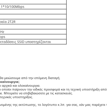
ι 1*10/100Mbps
ραία 2T2R
MHz
bps
μεταδόσεις SSID υποστηρίζονται
ι θα μειώσουμε από την επόμενη διαταγή.
οκαίνουργια;
 αρχικά και ολοκαίνουργια.
 οποίοι παίρνουν την ειδικές προσφορά και τη τεχνική υποστήριξη από
ε. Μπορείτε να επιβεβαιώσετε με τις κατασκευές.
τεχνικές υποστηρίξεις.
μένης της εκτύπωσης, το λογότυπο κ.λπ. για σας, εάν μας παρέχετε το