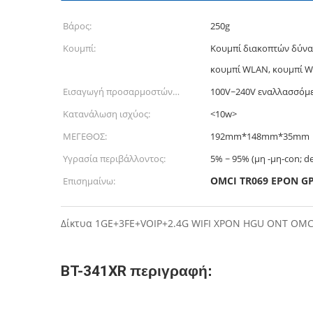
Βάρος:
250g
Κουμπί:
Κουμπί διακοπτών δύνα
κουμπί WLAN, κουμπί 
Εισαγωγή προσαρμοστών
100V~240V εναλλασσόμε
δύναμης:
Κατανάλωση ισχύος:
<10w>
ΜΕΓΕΘΟΣ:
192mm*148mm*35mm
Υγρασία περιβάλλοντος:
5% ~ 95% (μη -μη-con; d
OMCI TR069 EPON G
Επισημαίνω:
Δίκτυα 1GE+3FE+VOIP+2.4G WIFI XPON HGU ONT OM
BT-341XR
περιγραφή: