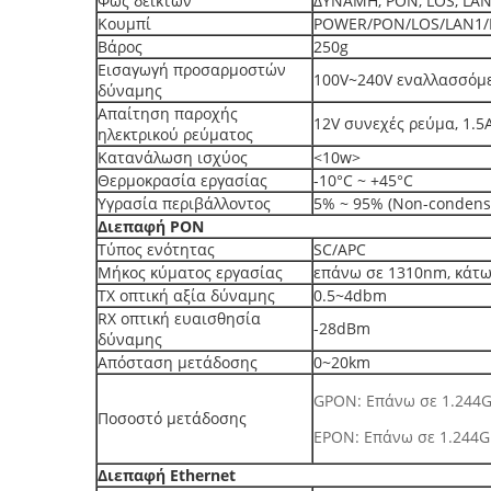
Φως δεικτών
ΔΥΝΑΜΗ, PON, LOS, LAN1
Κουμπί
POWER/PON/LOS/LAN1/
Βάρος
250g
Εισαγωγή προσαρμοστών
100V~240V εναλλασσόμε
δύναμης
Απαίτηση παροχής
12V συνεχές ρεύμα, 1.5
ηλεκτρικού ρεύματος
Κατανάλωση ισχύος
<10w>
Θερμοκρασία εργασίας
-10°C ~ +45°C
Υγρασία περιβάλλοντος
5% ~ 95% (Non-condens
Διεπαφή PON
Τύπος ενότητας
SC/APC
Μήκος κύματος εργασίας
επάνω σε 1310nm, κάτ
TX οπτική αξία δύναμης
0.5~4dbm
RX οπτική ευαισθησία
-28dBm
δύναμης
Απόσταση μετάδοσης
0~20km
GPON: Επάνω σε 1.244
Ποσοστό μετάδοσης
EPON: Επάνω σε 1.244G
Διεπαφή Ethernet