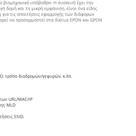
ο βιομηχανικό υπόβαθρο. Η συσκευή έχει την
 δομή και τη μικρή εμφάνιση, είναι ένα είδος
η για τις απαιτήσεις εφαρμογής των διάφορων
ορεί να προσαρμοστεί στα δίκτυα EPON και GPON
Ό, τρόπο διαδρομών/γεφυρών, κ.λπ.
σεων URL/MAC/IP
ξης MLD
ήσεις SSID,