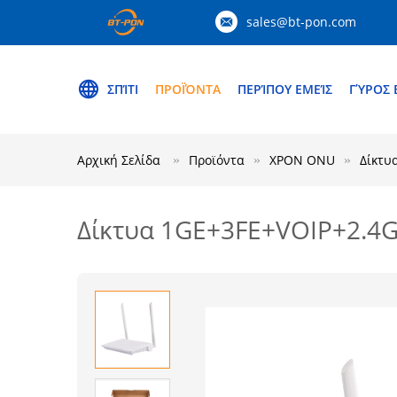
sales@bt-pon.com
ΣΠΊΤΙ
ΠΡΟΪΌΝΤΑ
ΠΕΡΊΠΟΥ ΕΜΕΊΣ
ΓΎΡΟΣ 
Αρχική Σελίδα
Προϊόντα
XPON ONU
Δίκτυ
Δίκτυα 1GE+3FE+VOIP+2.4