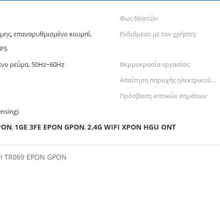
Φως δεικτών:
μης, επαναρυθμισμένο κουμπί,
Ενδιάμεσο με τον χρήστη:
WPS
νο ρεύμα, 50Hz~60Hz
Θερμοκρασία εργασίας:
Απαίτηση παροχής ηλεκτρικού
ρεύματος:
Πρόσβαση οπτικών σημάτων:
ensing)
PON
1GE 3FE EPON GPON
2.4G WIFI XPON HGU ONT
,
,
CI TR069 EPON GPON