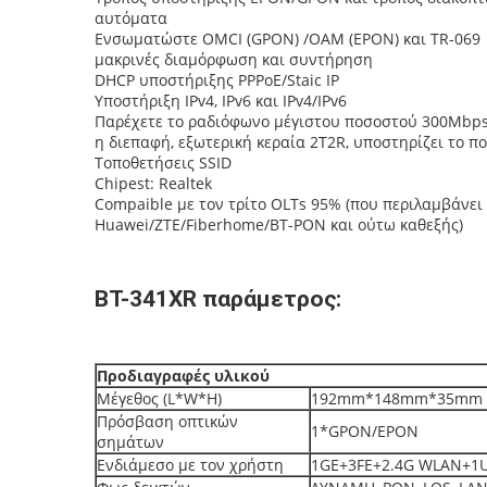
αυτόματα
Ενσωματώστε OMCI (GPON) /OAM (EPON) και TR-069
μακρινές διαμόρφωση και συντήρηση
DHCP υποστήριξης PPPoE/Staic IP
Υποστήριξη IPv4, IPv6 και IPv4/IPv6
Παρέχετε το ραδιόφωνο μέγιστου ποσοστού 300Mbps
η διεπαφή, εξωτερική κεραία 2T2R, υποστηρίζει το π
Τοποθετήσεις SSID
Chipest: Realtek
Compaible με τον τρίτο OLTs 95% (που περιλαμβάνει
Huawei/ZTE/Fiberhome/BT-PON και ούτω καθεξής)
BT-341XR παράμετρος:
Προδιαγραφές υλικού
Μέγεθος (L*W*H)
192mm*148mm*35mm
Πρόσβαση οπτικών
1*GPON/EPON
σημάτων
Ενδιάμεσο με τον χρήστη
1GE+3FE+2.4G WLAN+1