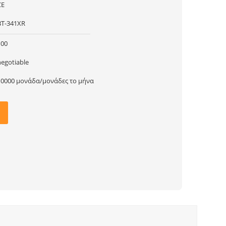
CE
BT-341XR
100
negotiable
10000 μονάδα/μονάδες το μήνα