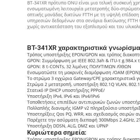
BT-341XR πρότυπο ONU είναι μια τελική συσκευή χρ
ενσωματωμένη λειτουργία μετατροπής δύο-στρώματος 
οπτικής μονάδας δικτύων FTTH με τη υψηλή επίδοση 
υπηρεσιών δεδομένων στα σενάρια δικτύωσης FTTH τ
χωρίς αντικατάσταση του εξοπλισμού και του υλικολ
BT-341XR
χαρακτηριστικά γνωρίσμα
Τρόπος υποστήριξης EPON/GPON και τρόπος διακοπ
GPON: Συμμόρφωση με IEEE 802.3ah & ITU-τ g.984.x 
GPON: 8 τ-CONTs, 32 λιμένες ΠΟΛΥΤΙΜΩΝ ΛΊΘΩΝ
Ενσωματώστε τη μακρινές διαμόρφωση /OAM (EPON) 
Το στρώμα 3 εγχώρια Gateway/CPE χαρακτηριστικά γ
Στρώμα 2 μετατροπή, υποστήριξη 802.1Q VLAN, 802.1P
Στατικό IP DHCP υποστήριξης PPPoE/
Υποστήριξη IPv4, IPv6 και IPv4/IPv6
Τοποθετήσεις επιπέδων αντιπυρικών ζωνών υποστήρ
Πολλαπλής διανομής IGMP v2 πληρεξούσιο υποστήρι
Υποστηρίξεις Qos PQ, WRR, και σχεδιασμός σειρών
Παρέχετε την ασύρματη διεπαφή 300Mbps 2.4GHz, 2T2
Υποστήριξη DDSN, ALG, DMZ και UPNP
Κυριώτερα σημεία:
Τρόπος υποστήριξης EPON/GPON και τρόπος διακοπ