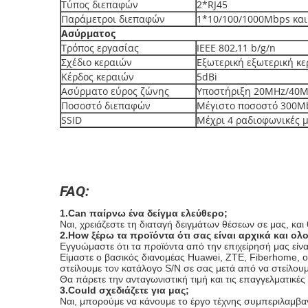
Τύπος διεπαφών
2*RJ45
Παράμετροι διεπαφών
1*10/100/1000Mbps κα
Ασύρματος
Τρόπος εργασίας
IEEE 802,11 b/g/n
Σχέδιο κεραιών
Εξωτερική εξωτερική κε
Κέρδος κεραιών
5dBi
Ασύρματο εύρος ζώνης
Υποστήριξη 20MHz/40
Ποσοστό διεπαφών
Μέγιστο ποσοστό 300M
SSID
Μέχρι 4 ραδιοφωνικές 
FAQ:
1.Can παίρνω ένα δείγμα ελεύθερο;
Ναι, χρειάζεστε τη διαταγή δειγμάτων θέσεων σε μας, κα
2.How ξέρω τα προϊόντα ότι σας είναι αρχικά και ολ
Εγγυώμαστε ότι τα προϊόντα από την επιχείρησή μας είναι
Είμαστε ο βασικός διανομέας Huawei, ZTE, Fiberhome, οι
στείλουμε τον κατάλογο S/N σε σας μετά από να στείλουμ
Θα πάρετε την ανταγωνιστική τιμή και τις επαγγελματικές 
3.Could σχεδιάζετε για μας;
Ναι, μπορούμε να κάνουμε το έργο τέχνης συμπεριλαμβανο