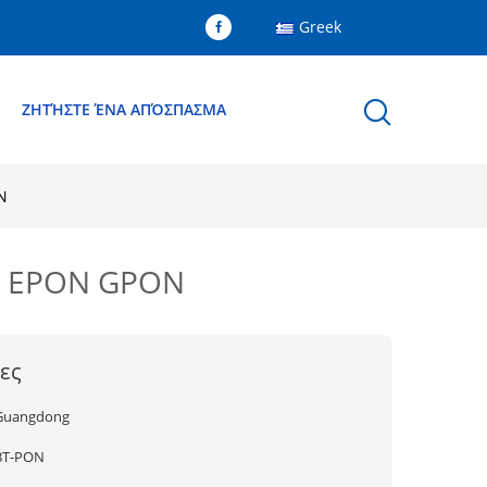
Greek
Ε
ΖΗΤΉΣΤΕ ΈΝΑ ΑΠΌΣΠΑΣΜΑ
N
9 EPON GPON
ες
Guangdong
BT-PON