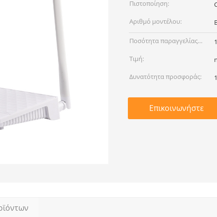
Πιστοποίηση:
Αριθμό μοντέλου:
Ποσότητα παραγγελίας
min:
Τιμή:
Δυνατότητα προσφοράς:
Επικοινωνήστε
οϊόντων