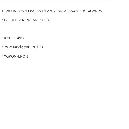
POWER/PON/LOS/LAN1/LAN2/LAN3/LAN4/USB/2.4G/WPS
1GE+3FE+2.4G WLAN+1USB
-10°C ~ +45°C
12V συνεχές ρεύμα, 1.5A
1*GPON/EPON