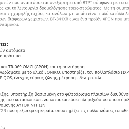
ηστών που αναπτύσσεται ανεξάρτητα από BTPT σύμφωνα με τέτοι
και τη λειτουργία δρομολόγησης τρεις-στρώματος. Με τη συμπαγή
και τη χαμηλής ισχύος κατανάλωση, η οποία είναι πολύ κατάλληλ
ων διάφορων χειριστών. BT-341XR είναι ένα προϊόν XPON που μπ
ογισμικού.
τα:
τών αυτόματα
τα πρότυπα
και TR-069 OMCI (GPON) και τη συντήρηση
νωρίσματα με το υλικό ΕΘΝΙΚΌ, υποστηρίζει τον πολλαπλάσιο ΩΧΡ
 QOS, έλεγχος εύρους ζώνης, μέτρηση - δέντρο, κ.λπ.
ιξης, υποστήριξη βασισμένη στο φιλτράρισμα πλαισίων διευθύν
ξης που κατασκοπεύει, να κατασκοπεύσει πληρεξούσιου υποστήρι
 αναμονής ΑΥΤΟΚΙΝΉΤΩΝ
R που η εξωτερική κεραία, υποστηρίζει τις πολλαπλάσιες τοποθετ
τών