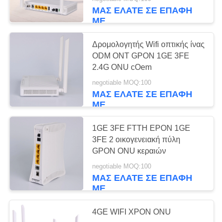
ΈΛΕΓΧΟΣ
ΜΑΣ ΕΛΆΤΕ ΣΕ ΕΠΑΦΉ
ΜΕ
ΜΑΣ
Δρομολογητής Wifi οπτικής ίνας
ΕΛΆΤΕ
ODM ONT GPON 1GE 3FE
ΣΕ
2.4G ONU cOem
ΕΠΑΦΉ
negotiable MOQ:100
ΜΑΣ ΕΛΆΤΕ ΣΕ ΕΠΑΦΉ
ΜΕ
ΜΕ
ΖΗΤΉΣΤΕ
1GE 3FE FTTH EPON 1GE
3FE 2 οικογενειακή πύλη
ΈΝΑ
GPON ONU κεραιών
ΑΠΌΣΠΑΣΜΑ
negotiable MOQ:100
ΜΑΣ ΕΛΆΤΕ ΣΕ ΕΠΑΦΉ
ΜΕ
SITEMAP
4GE WIFI XPON ONU