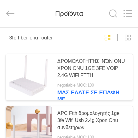
Baitong
Putian
Technology
Co.,
Προϊόντα
Ltd..
All
Rights
Reserved.
ΣΠΊΤΙ
3fe fiber onu router
ΠΡΟΪΌΝΤΑ
ΔΡΟΜΟΛΟΓΗΤΉΣ ΙΝΏΝ ONU
XPON ONU 1GE 3FE VOIP
ΠΕΡΊΠΟΥ
2.4G WIFI FTTH
ΕΜΕΊΣ
negotiable MOQ:100
ΜΑΣ ΕΛΆΤΕ ΣΕ ΕΠΑΦΉ
ΜΕ
ΓΎΡΟΣ
ΕΡΓΟΣΤΑΣΊΩΝ
APC Ftth δρομολογητής 1ge
3fe Wifi Usb 2.4g Xpon Onu
συνδετήρων
ΠΟΙΟΤΙΚΌΣ
negotiable MOQ:100