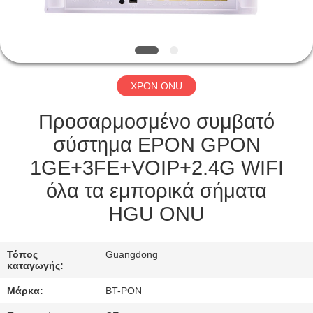
ΈΛΕΓΧΟΣ
ΜΑΣ
ΕΛΆΤΕ
XPON ONU
ΣΕ
ΕΠΑΦΉ
Προσαρμοσμένο συμβατό
ΜΕ
σύστημα EPON GPON
1GE+3FE+VOIP+2.4G WIFI
ΖΗΤΉΣΤΕ
όλα τα εμπορικά σήματα
ΈΝΑ
HGU ONU
ΑΠΌΣΠΑΣΜΑ
Τόπος
Guangdong
καταγωγής:
SITEMAP
Μάρκα:
BT-PON