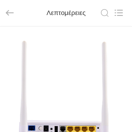
Baitong
Putian
Technology
Co.,
Λεπτομέρειες
Ltd..
All
Rights
Reserved.
ΣΠΊΤΙ
ΠΡΟΪΌΝΤΑ
ΠΕΡΊΠΟΥ
ΕΜΕΊΣ
ΓΎΡΟΣ
ΕΡΓΟΣΤΑΣΊΩΝ
ΠΟΙΟΤΙΚΌΣ