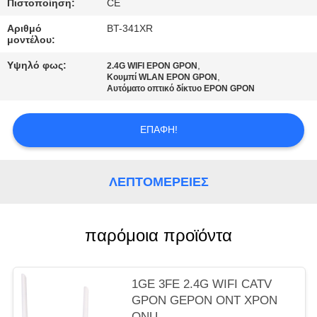
PRIVACY
Πιστοποίηση:
CE
POLICY
Αριθμό
BT-341XR
μοντέλου:
Υψηλό φως:
,
2.4G WIFI EPON GPON
,
Κουμπί WLAN EPON GPON
Αυτόματο οπτικό δίκτυο EPON GPON
ΕΠΑΦΉ!
ΛΕΠΤΟΜΈΡΕΙΕΣ
παρόμοια προϊόντα
1GE 3FE 2.4G WIFI CATV
GPON GEPON ONT XPON
ONU