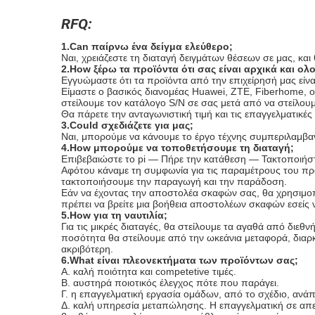
RFQ:
1.Can παίρνω ένα δείγμα ελεύθερο;
Ναι, χρειάζεστε τη διαταγή δειγμάτων θέσεων σε μας, κα
2.How ξέρω τα προϊόντα ότι σας είναι αρχικά και ολ
Εγγυώμαστε ότι τα προϊόντα από την επιχείρησή μας είναι
Είμαστε ο βασικός διανομέας Huawei, ZTE, Fiberhome, οι
στείλουμε τον κατάλογο S/N σε σας μετά από να στείλουμ
Θα πάρετε την ανταγωνιστική τιμή και τις επαγγελματικές 
3.Could σχεδιάζετε για μας;
Ναι, μπορούμε να κάνουμε το έργο τέχνης συμπεριλαμβανο
4.How μπορούμε να τοποθετήσουμε τη διαταγή;
Επιβεβαιώστε το pi — Πήρε την κατάθεση — Τακτοποιή
Αφότου κάναμε τη συμφωνία για τις παραμέτρους του προ
τακτοποιήσουμε την παραγωγή και την παράδοση.
Εάν να έχοντας την αποστολέα σκαφών σας, θα χρησιμο
πρέπει να βρείτε μια βοήθεια αποστολέων σκαφών εσείς ν
5.How για τη ναυτιλία;
Για τις μικρές διαταγές, θα στείλουμε τα αγαθά από δι
ποσότητα θα στείλουμε από την ωκεάνια μεταφορά, διαρκεί
ακριβότερη.
6.What είναι πλεονεκτήματα των προϊόντων σας;
Α. καλή ποιότητα και competetive τιμές.
Β. αυστηρά ποιοτικός έλεγχος πότε που παράγει.
Γ. η επαγγελματική εργασία ομάδων, από το σχέδιο, ανάπ
Δ. καλή υπηρεσία μεταπώλησης. Η επαγγελματική σε απε