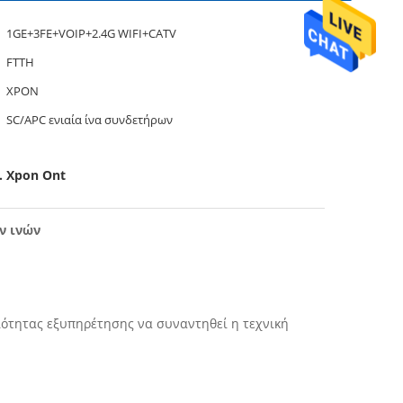
1GE+3FE+VOIP+2.4G WIFI+CATV
FTTH
XPON
SC/APC ενιαία ίνα συνδετήρων
. Xpon Ont
ν ινών
οιότητας εξυπηρέτησης να συναντηθεί η τεχνική