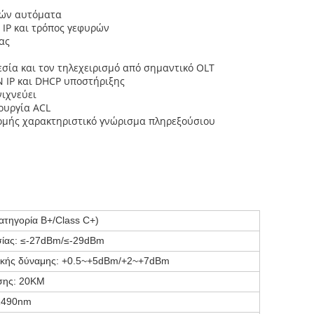
τών αυτόματα
 IP και τρόπος γεφυρών
ας
σία και τον τηλεχειρισμό από σημαντικό OLT
 IP και DHCP υποστήριξης
ιχνεύει
ουργία ACL
ομής χαρακτηριστικό γνώρισμα πληρεξούσιου
τηγορία B+/Class C+)
σίας: ≤-27dBm/≤-29dBm
τικής δύναμης: +0.5~+5dBm/+2~+7dBm
σης: 20KM
1490nm