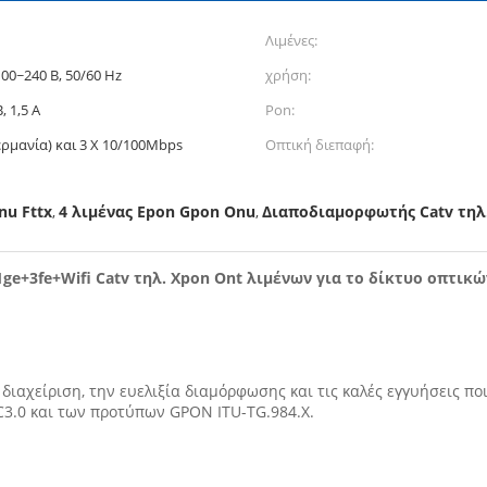
Λιμένες:
0~240 Β, 50/60 Hz
χρήση:
 1,5 Α
Pon:
ερμανία) και 3 Χ 10/100Mbps
Οπτική διεπαφή:
nu Fttx
4 λιμένας Epon Gpon Onu
Διαποδιαμορφωτής Catv τηλ
,
,
ge+3fe+Wifi Catv τηλ. Xpon Ont λιμένων για το δίκτυο οπτικώ
 διαχείριση, την ευελιξία διαμόρφωσης και τις καλές εγγυήσεις π
3.0 και των προτύπων GPON ITU-TG.984.X.