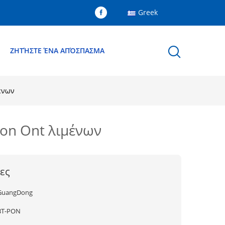
Greek
Ε
ΖΗΤΉΣΤΕ ΈΝΑ ΑΠΌΣΠΑΣΜΑ
ένων
pon Ont λιμένων
ες
GuangDong
BT-PON