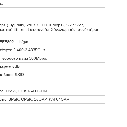
ας
ps (Γερμανία) και 3 Χ 10/100Mbps (????????)
στικό Ethernet διασυνδέει. Σύνολο/μισός, συνδετήρας
EEE802.11b/g/n,
νότητα: 2.400-2.4835GHz
 ποσοστό μέχρι 300Mbps,
κεραία 5dBi,
απλάσιο SSID
ης: DSSS, CCK ΚΑΙ OFDM
ησης: BPSK, QPSK, 16QAM ΚΑΙ 64QAM