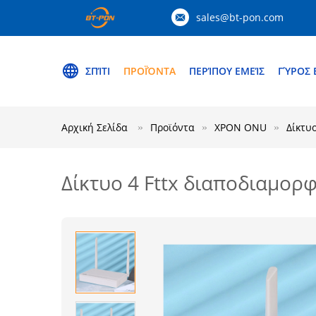
sales@bt-pon.com
ΣΠΊΤΙ
ΠΡΟΪΌΝΤΑ
ΠΕΡΊΠΟΥ ΕΜΕΊΣ
ΓΎΡΟΣ 
Αρχική Σελίδα
Προϊόντα
XPON ONU
Δίκτυ
Δίκτυο 4 Fttx διαποδιαμορ