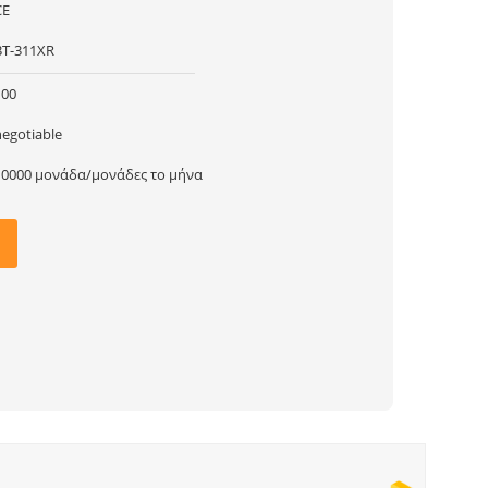
CE
BT-311XR
100
negotiable
10000 μονάδα/μονάδες το μήνα