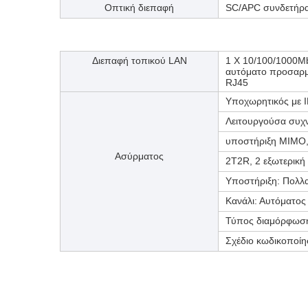
Οπτική διεπαφή
SC/APC συνδετήρ
Διεπαφή τοπικού LAN
1 Χ 10/100/1000Mb
αυτόματο προσαρμο
RJ45
Υποχωρητικός με I
Λειτουργούσα συχ
υποστήριξη MIMO,
Ασύρματος
2T2R, 2 εξωτερική 
Υποστήριξη: Πολλ
Κανάλι: Αυτόματος
Τύπος διαμόρφωσ
Σχέδιο κωδικοποί