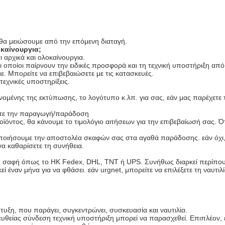
ι θα μειώσουμε από την επόμενη διαταγή.
οκαίνουργια;
 αρχικά και ολοκαίνουργια.
 οποίοι παίρνουν την ειδικές προσφορά και τη τεχνική υποστήριξη από
ε. Μπορείτε να επιβεβαιώσετε με τις κατασκευές.
τεχνικές υποστηρίξεις.
μένης της εκτύπωσης, το λογότυπο κ.λπ. για σας, εάν μας παρέχετε το
στε την παραγωγή/παράδοση
ϊόντος, θα κάνουμε το τιμολόγιο αιτήσεων για την επιβεβαίωσή σας.
ποιήσουμε την αποστολέα σκαφών σας στα αγαθά παράδοσης. εάν όχι, 
α καθαρίσετε τη συνήθεια.
εθνή σαφή όπως το HK Fedex, DHL, TNT ή UPS. Συνήθως διαρκεί περίπου
 έναν μήνα για να φθάσει. εάν urgnet, μπορείτε να επιλέξετε τη ναυτι
τυξη, που παράγει, συγκεντρώνει, συσκευασία και ναυτιλία.
υθείας σύνδεση τεχνική υποστήριξη μπορεί να παρασχεθεί. Επιπλέον