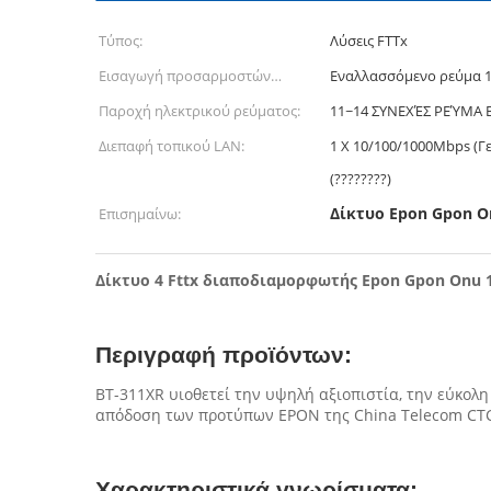
Τύπος:
Λύσεις FTTx
Εισαγωγή προσαρμοστών
Εναλλασσόμενο ρεύμα 10
δύναμης:
Παροχή ηλεκτρικού ρεύματος:
11~14 ΣΥΝΕΧΈΣ ΡΕΎΜΑ Β,
Διεπαφή τοπικού LAN:
1 Χ 10/100/1000Mbps (Γ
(????????)
Δίκτυο Epon Gpon O
Επισημαίνω:
Δίκτυο 4 Fttx διαποδιαμορφωτής Epon Gpon Onu 1
Περιγραφή προϊόντων:
BT-311XR υιοθετεί την υψηλή αξιοπιστία, την εύκολη
απόδοση των προτύπων EPON της China Telecom CTC
Χαρακτηριστικά γνωρίσματα: