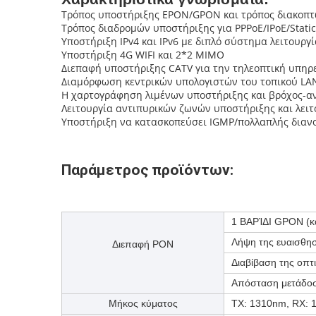
Τρόπος υποστήριξης EPON/GPON και τρόπος διακοπ
Τρόπος διαδρομών υποστήριξης για PPPoE/IPoE/Static
Υποστήριξη IPv4 και IPv6 με διπλό σύστημα λειτουργί
Υποστήριξη 4G WIFI και 2*2 MIMO
Διεπαφή υποστήριξης CATV για την τηλεοπτική υπηρε
Διαμόρφωση κεντρικών υπολογιστών του τοπικού LAN
Η χαρτογράφηση λιμένων υποστήριξης και βρόχος-αν
Λειτουργία αντιπυρικών ζωνών υποστήριξης και λειτ
Υποστήριξη να κατασκοπεύσει IGMP/πολλαπλής διαν
Παράμετρος προϊόντων:
1 ΒΑΡΊΔΙ GPON (κα
Λήψη της ευαισθη
Διεπαφή PON
Διαβίβαση της οπ
Απόσταση μετάδο
Μήκος κύματος
TX: 1310nm, RX: 