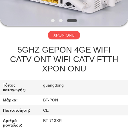
ΈΛΕΓΧΟΣ
ΜΑΣ
ΕΛΆΤΕ
XPON ONU
ΣΕ
ΕΠΑΦΉ
5GHZ GEPON 4GE WIFI
ΜΕ
CATV ONT WIFI CATV FTTH
XPON ONU
ΖΗΤΉΣΤΕ
ΈΝΑ
Τόπος
guangdong
καταγωγής:
ΑΠΌΣΠΑΣΜΑ
Μάρκα:
BT-PON
Πιστοποίηση:
CE
SITEMAP
Αριθμό
BT-713XR
μοντέλου: