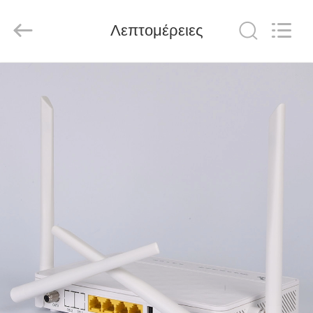
Baitong
Putian
Technology
Co.,
Λεπτομέρειες
Ltd..
All
Rights
Reserved.
ΣΠΊΤΙ
ΠΡΟΪΌΝΤΑ
ΠΕΡΊΠΟΥ
ΕΜΕΊΣ
ΓΎΡΟΣ
ΕΡΓΟΣΤΑΣΊΩΝ
ΠΟΙΟΤΙΚΌΣ