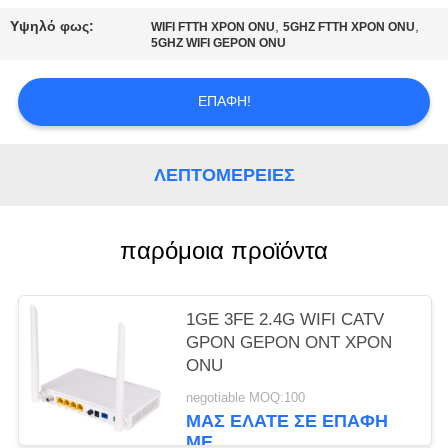
PRIVACY
Υψηλό φως:
,
,
WIFI FTTH XPON ONU
5GHZ FTTH XPON ONU
POLICY
5GHZ WIFI GEPON ONU
ΕΠΑΦΉ!
ΛΕΠΤΟΜΈΡΕΙΕΣ
παρόμοια προϊόντα
1GE 3FE 2.4G WIFI CATV
GPON GEPON ONT XPON
ONU
negotiable MOQ:100
ΜΑΣ ΕΛΆΤΕ ΣΕ ΕΠΑΦΉ
ΜΕ