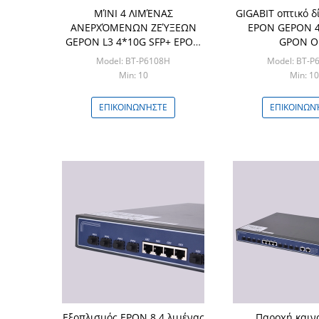
ΜΊΝΙ 4 ΛΙΜΈΝΑΣ
GIGABIT οπτικό 
ΑΝΕΡΧΌΜΕΝΩΝ ΖΕΎΞΕΩΝ
EPON GEPON 4
GEPON L3 4*10G SFP+ EPON
GPON O
OLT
Model: BT-P6108H
Model: BT-P
Min: 10
Min: 10
ΕΠΙΚΟΙΝΩΝΉΣΤΕ
ΕΠΙΚΟΙΝΩΝ
Εξοπλισμός EPON 8 4 λιμένας
Παροχή καιν