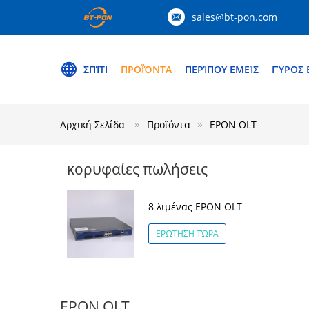
sales@bt-pon.com
ΣΠΊΤΙ
ΠΡΟΪΌΝΤΑ
ΠΕΡΊΠΟΥ ΕΜΕΊΣ
ΓΎΡΟΣ 
Αρχική Σελίδα
Προϊόντα
EPON OLT
κορυφαίες πωλήσεις
8 λιμένας EPON OLT
ΕΡΏΤΗΣΗ ΤΏΡΑ
EPON OLT