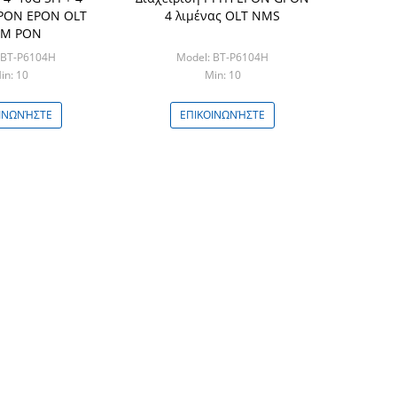
EPON EPON OLT
4 λιμένας OLT NMS
KM PON
 BT-P6104H
Model: BT-P6104H
in: 10
Min: 10
ΙΝΩΝΉΣΤΕ
ΕΠΙΚΟΙΝΩΝΉΣΤΕ