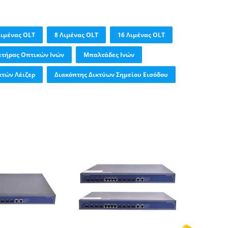
Λιμένας OLT
8 Λιμένας OLT
16 Λιμένας OLT
ετήρας Οπτικών Ινών
Μπαλτάδες Ινών
κτών Λέιζερ
Διακόπτης Δικτύων Σημείου Εισόδου