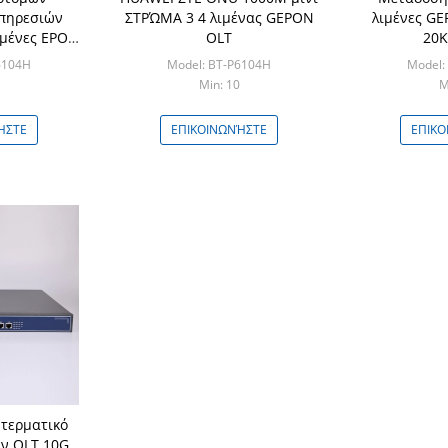
πηρεσιών
ΣΤΡΏΜΑ 3 4 λιμένας GEPON
λιμένες G
ιμένες EPON
OLT
20
ν ινών
6104H
Model: BT-P6104H
Model:
Min: 10
M
ΉΣΤΕ
ΕΠΙΚΟΙΝΩΝΉΣΤΕ
ΕΠΙΚΟ
 τερματικό
ν OLT 10G