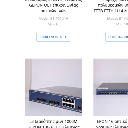
GEPON OLT επικοινωνίας
πολυμεσικών υ
οπτικών ινών
FTTB FTTH 1U 4 λ
OLT οπτικώ
Model: BT-P6104H
Model: BT-P
Min: 10
Min: 10
ΕΠΙΚΟΙΝΩΝΉΣΤΕ
ΕΠΙΚΟΙΝΩΝ
L3 διακόπτης μίνι 1000M
EPON 16 οπτικό
GEPON 10G FTTH 8 λιμένας
γραμμών λιμένω