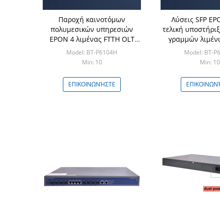
Παροχή καινοτόμων
Λύσεις SFP EP
πολυμεσικών υπηρεσιών
τελική υποστήρι
EPON 4 λιμένας FTTH OLT
γραμμών λιμέν
στην ταχύτητα λιμένων
Model: BT-P6104H
Model: BT-P
υποστηρίξεων δικτύωσης
Min: 10
Min: 10
ΕΠΙΚΟΙΝΩΝΉΣΤΕ
ΕΠΙΚΟΙΝΩΝ