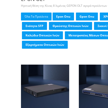
Ηγετική θέση της Κίνας 8 λιμένας GEPON OLT αγορά προϊόντων
Όλα Τα Προϊόντα
Epon Onu
Gpon Onu
XP
Ενότητα SFP
Θραύστης Οπτικών Ινών
Σκοινί
Καλώδιο Οπτικών Ινών
Μετατροπέας Μέσων Οπτι
Εξαρτήματα Οπτικών Ινών