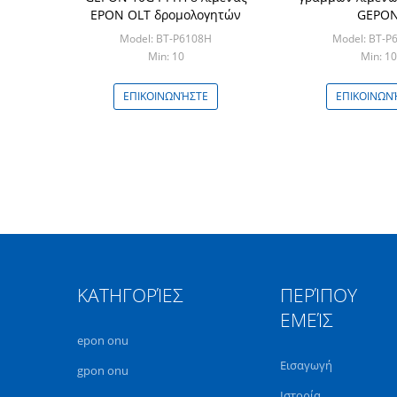
EPON OLT δρομολογητών
GEPO
Model: BT-P6108H
Model: BT-P
Min: 10
Min: 10
ΕΠΙΚΟΙΝΩΝΉΣΤΕ
ΕΠΙΚΟΙΝΩΝ
ΚΑΤΗΓΟΡΊΕΣ
ΠΕΡΊΠΟΥ
ΕΜΕΊΣ
epon onu
Εισαγωγή
gpon onu
Ιστορία