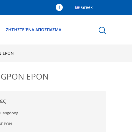
Greek
Ε
ΖΗΤΉΣΤΕ ΈΝΑ ΑΠΌΣΠΑΣΜΑ
ON EPON
ON GPON EPON
ες
guangdong
BT-PON