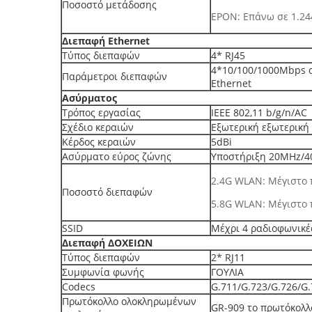
Ποσοστό μετάδοσης
EPON: Επάνω σε 1.2
Διεπαφή Ethernet
Τύπος διεπαφών
4* RJ45
4*10/100/1000Mbps 
Παράμετροι διεπαφών
Ethernet
Ασύρματος
Τρόπος εργασίας
IEEE 802,11 b/g/n/AC
Σχέδιο κεραιών
Εξωτερική εξωτερική
Κέρδος κεραιών
5dBi
Ασύρματο εύρος ζώνης
Υποστήριξη 20MHz/
2.4G WLAN: Μέγιστο
Ποσοστό διεπαφών
5.8G WLAN: Μέγιστο
SSID
Μέχρι 4 ραδιοφωνικέ
Διεπαφή ΔΟΧΕΙΩΝ
Τύπος διεπαφών
2* RJ11
Συμφωνία φωνής
ΓΟΥΛΙΑ
Codecs
G.711/G.723/G.726/G
Πρωτόκολλο ολοκληρωμένων
GR-909 το πρωτόκολλ