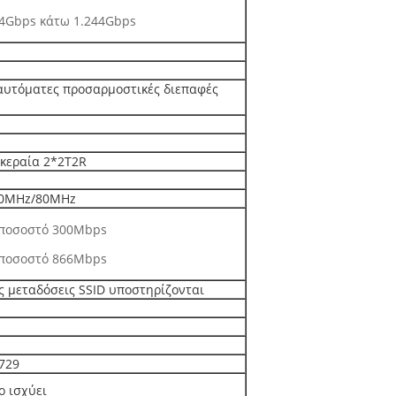
44Gbps κάτω 1.244Gbps
αυτόματες προσαρμοστικές διεπαφές
 κεραία 2*2T2R
40MHz/80MHz
 ποσοστό 300Mbps
 ποσοστό 866Mbps
ς μεταδόσεις SSID υποστηρίζονται
.729
ο ισχύει