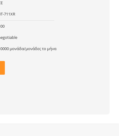
CE
BT-711XR
100
negotiable
10000 μονάδα/μονάδες το μήνα