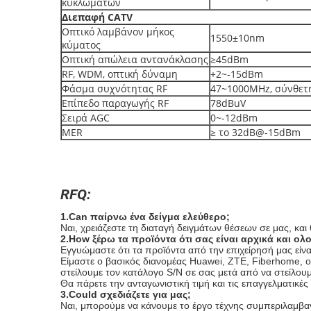
κυκλωμάτων
Διεπαφή CATV
Οπτικό λαμβάνον μήκος
1550±10nm
κύματος
Οπτική απώλεια αντανάκλασης
≥45dBm
RF, WDM, οπτική δύναμη
+2~-15dBm
Φάσμα συχνότητας RF
47~1000MHz, σύνθετ
Επίπεδο παραγωγής RF
78dBuV
Σειρά AGC
0~-12dBm
MER
≥ το 32dB@-15dBm
RFQ:
1.Can παίρνω ένα δείγμα ελεύθερο;
Ναι, χρειάζεστε τη διαταγή δειγμάτων θέσεων σε μας, κα
2.How ξέρω τα προϊόντα ότι σας είναι αρχικά και ολ
Εγγυώμαστε ότι τα προϊόντα από την επιχείρησή μας είναι
Είμαστε ο βασικός διανομέας Huawei, ZTE, Fiberhome, οι
στείλουμε τον κατάλογο S/N σε σας μετά από να στείλουμ
Θα πάρετε την ανταγωνιστική τιμή και τις επαγγελματικές 
3.Could σχεδιάζετε για μας;
Ναι, μπορούμε να κάνουμε το έργο τέχνης συμπεριλαμβανο