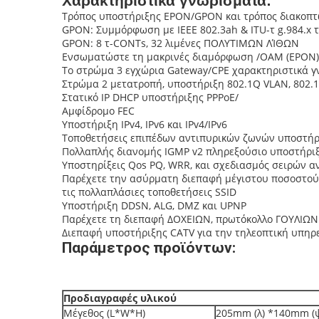
Χαρακτηριστικά γνωρίσματα:
Τρόπος υποστήριξης EPON/GPON και τρόπος διακοπ
GPON: Συμμόρφωση με IEEE 802.3ah & ITU-τ g.984.x 
GPON: 8 τ-CONTs, 32 λιμένες ΠΟΛΥΤΙΜΩΝ ΛΊΘΩΝ
Ενσωματώστε τη μακρινές διαμόρφωση /OAM (EPON) 
Το στρώμα 3 εγχώρια Gateway/CPE χαρακτηριστικά γ
Στρώμα 2 μετατροπή, υποστήριξη 802.1Q VLAN, 802.1P
Στατικό IP DHCP υποστήριξης PPPoE/
Αμφίδρομο FEC
Υποστήριξη IPv4, IPv6 και IPv4/IPv6
Τοποθετήσεις επιπέδων αντιπυρικών ζωνών υποστήρ
Πολλαπλής διανομής IGMP v2 πληρεξούσιο υποστήρι
Υποστηρίξεις Qos PQ, WRR, και σχεδιασμός σειρών
Παρέχετε την ασύρματη διεπαφή μέγιστου ποσοστού 
τις πολλαπλάσιες τοποθετήσεις SSID
Υποστήριξη DDSN, ALG, DMZ και UPNP
Παρέχετε τη διεπαφή ΔΟΧΕΙΩΝ, πρωτόκολλο ΓΟΥΛΙΩ
Διεπαφή υποστήριξης CATV για την τηλεοπτική υπηρεσ
Παράμετρος προϊόντων:
Προδιαγραφές υλικού
Μέγεθος (L*W*H)
205mm (λ) *140mm (