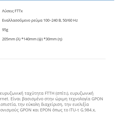
Λύσεις FTTx
Εναλλασσόμενο ρεύμα 100~240 Β, 50/60 Hz
95g
205mm (λ) *140mm (ψ) *30mm (η)
 ευρυζωνική ταχύτητα FTTH (σπίτι), ευρυζωνική
rnet. Είναι βασισμένο στην ώριμη τεχνολογία GPON
οπιστία, την εύκολη διαχείριση, την ευελιξία
νονισμούς GPON και EPON όπως το ITU-τ G.984.x,