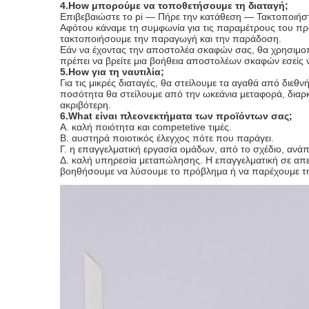
4.How μπορούμε να τοποθετήσουμε τη διαταγή;
Επιβεβαιώστε το pi — Πήρε την κατάθεση — Τακτοποιή
Αφότου κάναμε τη συμφωνία για τις παραμέτρους του προ
τακτοποιήσουμε την παραγωγή και την παράδοση.
Εάν να έχοντας την αποστολέα σκαφών σας, θα χρησιμο
πρέπει να βρείτε μια βοήθεια αποστολέων σκαφών εσείς ν
5.How για τη ναυτιλία;
Για τις μικρές διαταγές, θα στείλουμε τα αγαθά από δι
ποσότητα θα στείλουμε από την ωκεάνια μεταφορά, διαρκεί
ακριβότερη.
6.What είναι πλεονεκτήματα των προϊόντων σας;
Α. καλή ποιότητα και competetive τιμές.
Β. αυστηρά ποιοτικός έλεγχος πότε που παράγει.
Γ. η επαγγελματική εργασία ομάδων, από το σχέδιο, ανάπ
Δ. καλή υπηρεσία μεταπώλησης. Η επαγγελματική σε απε
βοηθήσουμε να λύσουμε το πρόβλημα ή να παρέχουμε τ