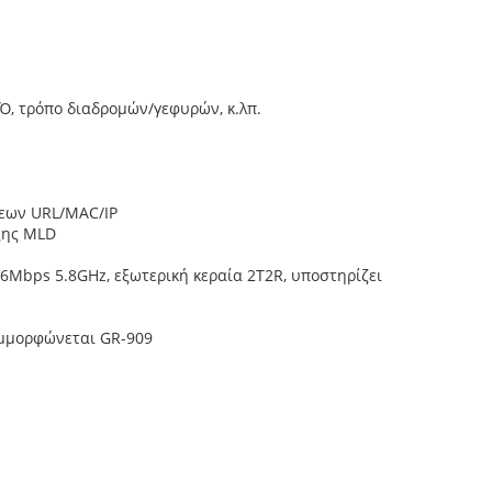
Ό, τρόπο διαδρομών/γεφυρών, κ.λπ.
σεων URL/MAC/IP
ξης MLD
Mbps 5.8GHz, εξωτερική κεραία 2T2R, υποστηρίζει
υμμορφώνεται GR-909