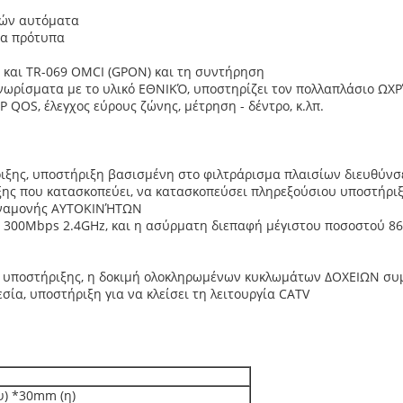
τών αυτόματα
τα πρότυπα
και TR-069 OMCI (GPON) και τη συντήρηση
νωρίσματα με το υλικό ΕΘΝΙΚΌ, υποστηρίζει τον πολλαπλάσιο ΩΧΡ
 QOS, έλεγχος εύρους ζώνης, μέτρηση - δέντρο, κ.λπ.
ιξης, υποστήριξη βασισμένη στο φιλτράρισμα πλαισίων διευθύν
ξης που κατασκοπεύει, να κατασκοπεύσει πληρεξούσιου υποστήρι
 αναμονής ΑΥΤΟΚΙΝΉΤΩΝ
300Mbps 2.4GHz, και η ασύρματη διεπαφή μέγιστου ποσοστού 866
Ν υποστήριξης, η δοκιμή ολοκληρωμένων κυκλωμάτων ΔΟΧΕΙΩΝ σ
ία, υποστήριξη για να κλείσει τη λειτουργία CATV
ψ) *30mm (η)