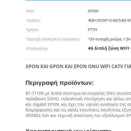
Pon:
XPON
Λιμένες:
4GE+2VOIP+2.4G/5.8G 
Χρήση:
FTTH
Παροχή ηλεκτρικού ρεύματος:
12V συνεχές ρεύμα, 1.5A
4G διπλή ζώνη WIFI
Επισημαίνω:
XPON ΚΑΙ GPON ΚΑΙ EPON ONU WIFI CATV ΓΙ
Περιγραφή προϊόντων:
BT-711XR με διπλό σύστημα λειτουργίας ONU συναντά 
πρόσβαση SOHO, τηλεοπτική επιτήρηση και άλλες απα
και Gigabit EPON, και έχει την υψηλή αναλογία της α
διαμόρφωσης και τις καλές εγγυήσεις ποιότητας εξυ
IEEE802.3ah και τεχνική απαίτηση του εξοπλισμού E