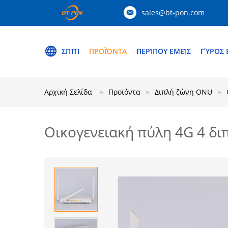
sales@bt-pon.com
ΣΠΊΤΙ
ΠΡΟΪΌΝΤΑ
ΠΕΡΊΠΟΥ ΕΜΕΊΣ
ΓΎΡΟΣ 
Αρχική Σελίδα
Προϊόντα
Διπλή ζώνη ONU
Οικογενειακή πύλη 4G 4 δ