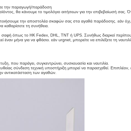
στε την παραγωγή/παράδοση
ϊόντος, θα κάνουμε το τιμολόγιο αιτήσεων για την επιβεβαίωσή σας.
ποιήσουμε την αποστολέα σκαφών σας στα αγαθά παράδοσης. εάν όχι, 
α καθαρίσετε τη συνήθεια.
εθνή σαφή όπως το HK Fedex, DHL, TNT ή UPS. Συνήθως διαρκεί περίπου
 έναν μήνα για να φθάσει. εάν urgnet, μπορείτε να επιλέξετε τη ναυτι
τυξη, που παράγει, συγκεντρώνει, συσκευασία και ναυτιλία.
υθείας σύνδεση τεχνική υποστήριξη μπορεί να παρασχεθεί. Επιπλέον
ην αντικατάσταση των αγαθών.