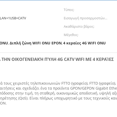
Τύπος:
WLAN+1USB+CATV
Εισαγωγή προσαρμοστών
δύναμης:
Ακαθάριστο βάρος:
Μέγεθος:
 ONU
Διπλή ζώνη WIFI ONU EPON
4 κεραίες 4G WIFI ONU
,
,
Α ΤΗΝ ΟΙΚΟΓΕΝΕΙΑΚΉ ΠΎΛΗ 4G CATV WIFI ΜΕ 4 ΚΕΡΑΊΕΣ
τους χειριστές τηλεπικοινωνιών FTTO (γραφείο), FTTD (γραφείο),
ιτήσεις και σχεδιάζει ένα τα προϊόντα GPON/GEPON Gigabit Ethe
πόδοσης στην τιμή, τη σταθερή, οικονομικώς αποδοτική, υψηλή αξι
πηρέτησης (QoS). Είναι πλήρως υποχωρητικό με τους τεχνικούς κα
PON.