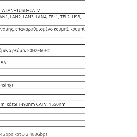
8G WLAN+1USB+CATV
N1, LAN2, LAN3, LAN4, TEL1, TEL2, USB,
ναμης, επαναρυθμισμένο κουμπί, κουμπί
όμενο ρεύμα, 50Hz~60Hz
.5A
nsing)
nm, κάτω 1490nm CATV: 1550nm
44Gbps κάτω 2.488Gbps