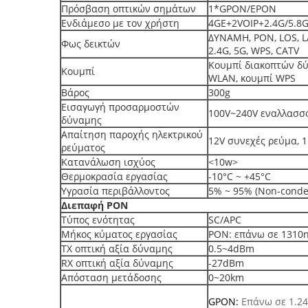
Πρόσβαση οπτικών σημάτων
1*GPON/EPON
Ενδιάμεσο με τον χρήστη
4GE+2VOIP+2.4G/5.
ΔΥΝΑΜΗ, PON, LOS, LA
Φως δεικτών
2.4G, 5G, WPS, CATV
Κουμπί διακοπτών δύ
Κουμπί
WLAN, κουμπί WPS
Βάρος
300g
Εισαγωγή προσαρμοστών
100V~240V εναλλασσ
δύναμης
Απαίτηση παροχής ηλεκτρικού
12V συνεχές ρεύμα, 1
ρεύματος
Κατανάλωση ισχύος
<10w>
Θερμοκρασία εργασίας
-10°C ~ +45°C
Υγρασία περιβάλλοντος
5% ~ 95% (Non-conde
Διεπαφή PON
Τύπος ενότητας
SC/APC
Μήκος κύματος εργασίας
PON: επάνω σε 1310
TX οπτική αξία δύναμης
0.5~4dBm
RX οπτική αξία δύναμης
-27dBm
Απόσταση μετάδοσης
0~20km
GPON:
Επάνω σε 1.2