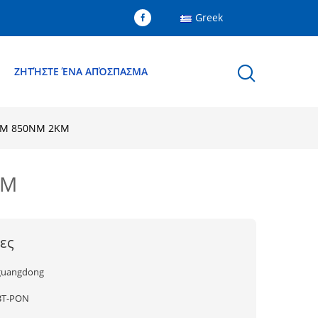
Greek
Ε
ΖΗΤΉΣΤΕ ΈΝΑ ΑΠΌΣΠΑΣΜΑ
0NM 850NM 2KM
KM
ες
guangdong
BT-PON