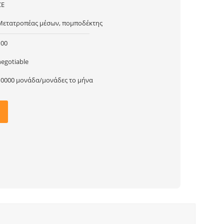
CE
Μετατροπέας μέσων, πομποδέκτης
100
negotiable
10000 μονάδα/μονάδες το μήνα