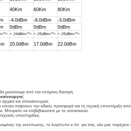
40Km
60Km
80Km
Bm
-4.0dBm
-8.0dBm
-3.0dBm
Bm
0dBm
0dBm
0dBm
m="">
< -24dBm="">
< -25dBm="">
< -25dBm="">
Bm
20.0dBm
17.0dBm
22.0dBm
ι θα μειώσουμε από την επόμενη διαταγή.
οκαίνουργια;
 αρχικά και ολοκαίνουργια.
 οποίοι παίρνουν την ειδικές προσφορά και τη τεχνική υποστήριξη από
ε. Μπορείτε να επιβεβαιώσετε με τις κατασκευές.
τεχνικές υποστηρίξεις.
μένης της εκτύπωσης, το λογότυπο κ.λπ. για σας, εάν μας παρέχετε το