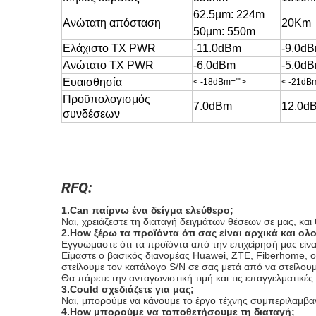
62.5µm: 224m
Ανώτατη απόσταση
20Km
50µm: 550m
Ελάχιστο TX PWR
-11.0dBm
-9.0d
Ανώτατο TX PWR
-6.0dBm
-5.0d
Ευαισθησία
< -18dBm="">
< -21dB
Προϋπολογισμός
7.0dBm
12.0d
συνδέσεων
RFQ:
1.Can παίρνω ένα δείγμα ελεύθερο;
Ναι, χρειάζεστε τη διαταγή δειγμάτων θέσεων σε μας, κα
2.How ξέρω τα προϊόντα ότι σας είναι αρχικά και ολ
Εγγυώμαστε ότι τα προϊόντα από την επιχείρησή μας είναι
Είμαστε ο βασικός διανομέας Huawei, ZTE, Fiberhome, οι
στείλουμε τον κατάλογο S/N σε σας μετά από να στείλουμ
Θα πάρετε την ανταγωνιστική τιμή και τις επαγγελματικές 
3.Could σχεδιάζετε για μας;
Ναι, μπορούμε να κάνουμε το έργο τέχνης συμπεριλαμβανο
4.How μπορούμε να τοποθετήσουμε τη διαταγή;