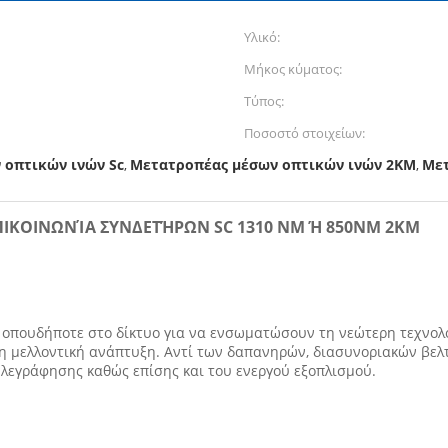
Υλικό:
Μήκος κύματος:
Τύπος:
Ποσοστό στοιχείων:
 οπτικών ινών Sc
Μετατροπέας μέσων οπτικών ινών 2KM
Μετ
,
,
ΠΙΚΟΙΝΩΝΊΑ ΣΥΝΔΕΤΉΡΩΝ SC 1310 NM Ή 850NM 2KM
οπουδήποτε στο δίκτυο για να ενσωματώσουν τη νεώτερη τεχνολο
ι τη μελλοντική ανάπτυξη. Αντί των δαπανηρών, διασυνοριακών βε
λεγράφησης καθώς επίσης και του ενεργού εξοπλισμού.