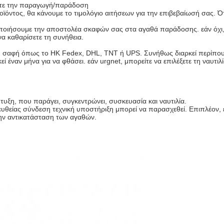
στε την παραγωγή/παράδοση
ϊόντος, θα κάνουμε το τιμολόγιο αιτήσεων για την επιβεβαίωσή σας.
ποιήσουμε την αποστολέα σκαφών σας στα αγαθά παράδοσης. εάν όχι, 
α καθαρίσετε τη συνήθεια.
εθνή σαφή όπως το HK Fedex, DHL, TNT ή UPS. Συνήθως διαρκεί περίπου
 έναν μήνα για να φθάσει. εάν urgnet, μπορείτε να επιλέξετε τη ναυτι
τυξη, που παράγει, συγκεντρώνει, συσκευασία και ναυτιλία.
υθείας σύνδεση τεχνική υποστήριξη μπορεί να παρασχεθεί. Επιπλέον
ην αντικατάσταση των αγαθών.