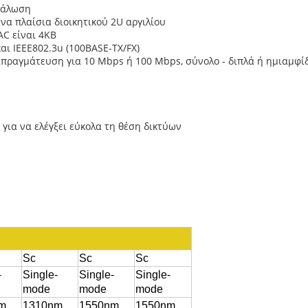
ανάλωση
να πλαίσια διοικητικού 2U αργιλίου
AC είναι 4KB
αι IEEE802.3u (100BASE-TX/FX)
απραγμάτευση για 10 Mbps ή 100 Mbps, σύνολο - διπλά ή ημιαμφί
για να ελέγξει εύκολα τη θέση δικτύων
Sc
Sc
Sc
-
Single-
Single-
Single-
mode
mode
mode
m
1310nm
1550nm
1550nm