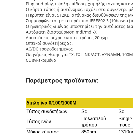
Plug and play, υψηλή επίδοση, χαμηλής ισχύος κατ
Ο κάρτα-τύπος ή αυτόνομος, ισχύει στα συγκεντρωμέ
Η κρύπτη είναι 512KB, ο πίνακας διευθύνσεων της M
Συμμορφώνεται με τα πρότυπα IEEE802.3 (10base-τ) κ
Ο ηλεκτρικός λιμένας υποστηρίζει την αυτόματος-δι
Αυτόματη διασταύρωση mdi/mdi-Χ
Αποστάσεις μέχρι: ενιαίος τρόπος 20 χλμ
Οπτικοί συνδετήρες Sc.
AC/DC τροφοδοτημένος
Οδηγήσεις θέσης για TX, FX LINK/ACT, ΔΎΝΑΜΗ, 100M 
CE εγκεκριμένο
Παράμετρος προϊόντων:
διπλή ίνα 0/100/1000M
Τύπος συνδετήρων
Sc
Sc
Πολλαπλού
Single
Τύπος ινών
τρόπου
mode
Μήκος κύματος
850nm
1310n