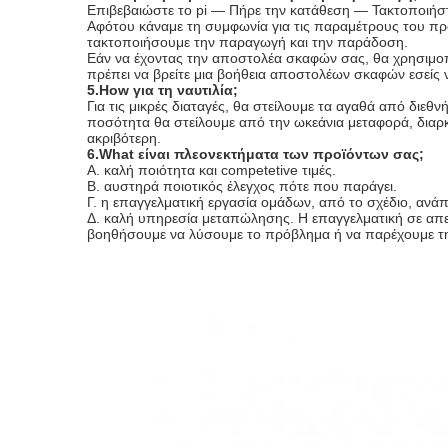
Επιβεβαιώστε το pi — Πήρε την κατάθεση — Τακτοποιή
Αφότου κάναμε τη συμφωνία για τις παραμέτρους του προ
τακτοποιήσουμε την παραγωγή και την παράδοση.
Εάν να έχοντας την αποστολέα σκαφών σας, θα χρησιμο
πρέπει να βρείτε μια βοήθεια αποστολέων σκαφών εσείς ν
5.How για τη ναυτιλία;
Για τις μικρές διαταγές, θα στείλουμε τα αγαθά από δι
ποσότητα θα στείλουμε από την ωκεάνια μεταφορά, διαρκεί
ακριβότερη.
6.What είναι πλεονεκτήματα των προϊόντων σας;
Α. καλή ποιότητα και competetive τιμές.
Β. αυστηρά ποιοτικός έλεγχος πότε που παράγει.
Γ. η επαγγελματική εργασία ομάδων, από το σχέδιο, ανάπ
Δ. καλή υπηρεσία μεταπώλησης. Η επαγγελματική σε απε
βοηθήσουμε να λύσουμε το πρόβλημα ή να παρέχουμε τ