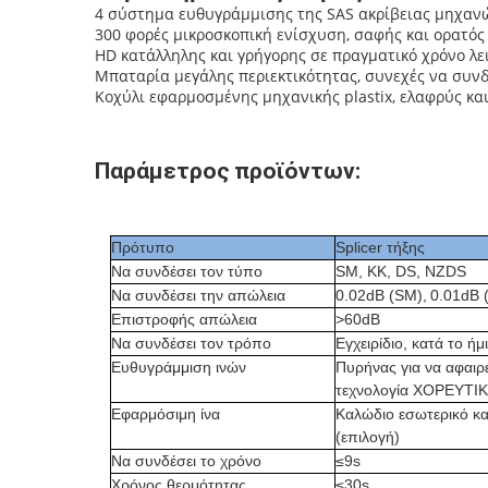
4 σύστημα ευθυγράμμισης της SAS ακρίβειας μηχανώ
300 φορές μικροσκοπική ενίσχυση, σαφής και ορατός
HD κατάλληλης και γρήγορης σε πραγματικό χρόνο λει
Μπαταρία μεγάλης περιεκτικότητας, συνεχές να συνδ
Κοχύλι εφαρμοσμένης μηχανικής plastix, ελαφρύς και
Παράμετρος προϊόντων:
Πρότυπο
Splicer τήξης
Να συνδέσει τον τύπο
SM, ΚΚ, DS, NZDS
Να συνδέσει την απώλεια
0.02dB (SM)
,
0.01dB 
Επιστροφής απώλεια
>60dB
Να συνδέσει τον τρόπο
Εγχειρίδιο, κατά το ή
Ευθυγράμμιση ινών
Πυρήνας για να αφαιρ
τεχνολογία ΧΟΡΕΥΤ
Εφαρμόσιμη ίνα
Καλώδιο εσωτερικό κα
(επιλογή)
Να συνδέσει το χρόνο
≤9s
Χρόνος θερμότητας
≤30s