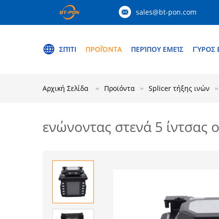
sales@bt-pon.com
ΣΠΊΤΙ
ΠΡΟΪΌΝΤΑ
ΠΕΡΊΠΟΥ ΕΜΕΊΣ
ΓΎΡΟΣ 
Αρχική Σελίδα
Προϊόντα
Splicer τήξης ινών
ενώνοντας στενά 5 ίντσας ο