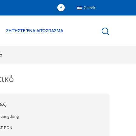
Greek
Ε
ΖΗΤΉΣΤΕ ΈΝΑ ΑΠΌΣΠΑΣΜΑ
ό
τικό
ες
guangdong
BT-PON