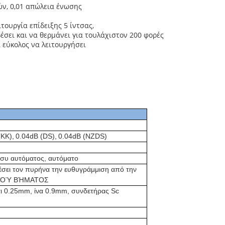
ν, 0,01 απώλεια ένωσης
τουργία επίδειξης 5 ίντσας,
έσει και να θερμάνει για τουλάχιστον 200 φορές
 εύκολος να λειτουργήσει
(ΚΚ)
,
0.04dB (DS)
,
0.04dB (NZDS)
μισυ αυτόματος, αυτόματο
έσει τον πυρήνα την ευθυγράμμιση από την
ΙΚΟΎ ΒΉΜΑΤΟΣ
ι 0.25mm, ίνα 0.9mm, συνδετήρας Sc