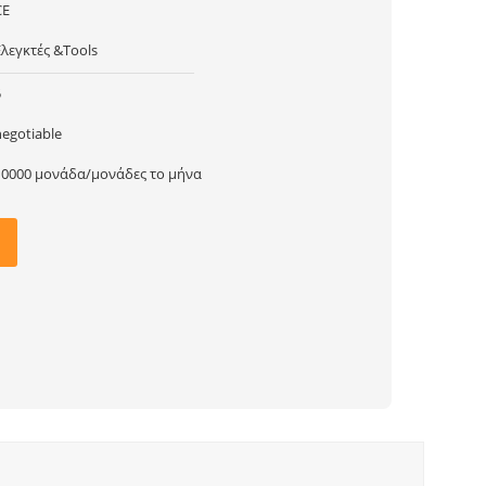
CE
Ελεγκτές &Tools
5
negotiable
10000 μονάδα/μονάδες το μήνα