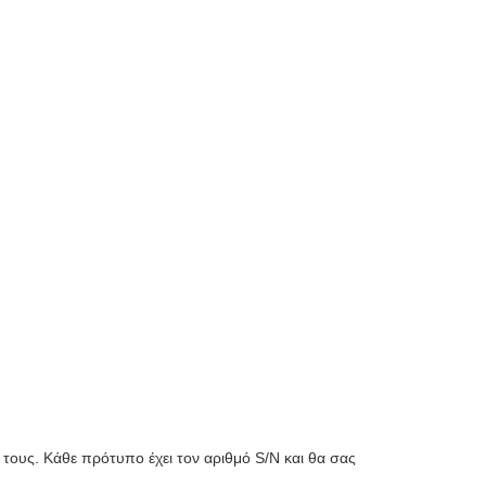
 τους. Κάθε πρότυπο έχει τον αριθμό S/N και θα σας