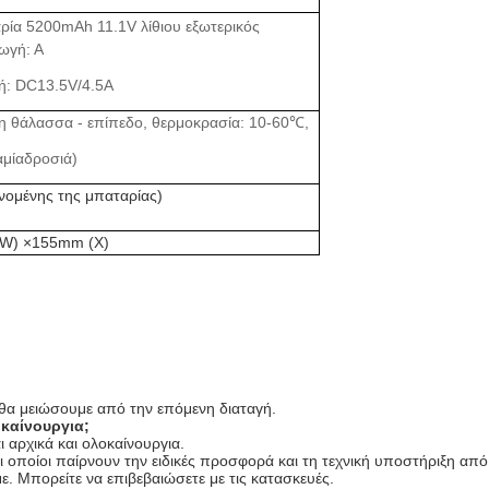
ρία 5200mAh 11.1V λίθιου εξωτερικός
ωγή: Α
ή: DC13.5V/4.5A
 θάλασσα - επίπεδο, θερμοκρασία: 10-60℃,
μίαδροσιά)
νομένης της μπαταρίας)
W) ×155mm (Χ)
ι θα μειώσουμε από την επόμενη διαταγή.
οκαίνουργια;
 αρχικά και ολοκαίνουργια.
 οποίοι παίρνουν την ειδικές προσφορά και τη τεχνική υποστήριξη από
ε. Μπορείτε να επιβεβαιώσετε με τις κατασκευές.