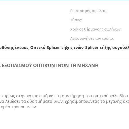
Επιστροφής απώλεια:
Τύπος:
Χρόνος θέρμανσης σωλήνων:
Λειτουργήστε τον τρόπο:
 οθόνης ίντσας
Οπτικό Splicer τήξης ινών
Splicer τήξης συγκό
,
,
ΗΣ ΕΞΟΠΛΙΣΜΟΥ ΟΠΤΙΚΏΝ ΙΝΏΝ ΤΗ ΜΗΧΑΝΗ
 κυρίως στην κατασκευή και τη συντήρηση του οπτικού καλωδίου ο
 να λειώσει τα δύο τμήματα ινών, χρησιμοποιώντας το μεγάλης ακ
 τομέα τρόπου ινών.