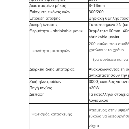
Διασπασμένο μήκος
8
~
16mm
Ενίσχυση εικόνας ινών
300/200
Επίδειξη άποψης
ψηφιακή υψηλής ποιό
Δοκιμή έντασης
Τυποποιημένο 2N (επ
Θερμότητα - shrinkable μανίκι
θερμότητα 60mm, 40m
shrinkable μανίκι
200 κύκλοι που συνδέ
χρεώνουν το χρόνο
Ικανότητα μπαταριών
(να συνδέσει και ν
Διάρκεια ζωής μπαταρίας
Ανακυκλώνοντας τη δ
αντικαταστήσουν την
Ζωή ηλεκτροδίων
3000, εύκολος να αντι
Πηγή ισχύος
≤20W
Διεπαφή
Τα κατάλληλα στοιχε
λογισμικού
Χτισμένος στην υψηλή
Φωτισμός κατασκευής
εύκολο να λειτουργήσε
νύχτα