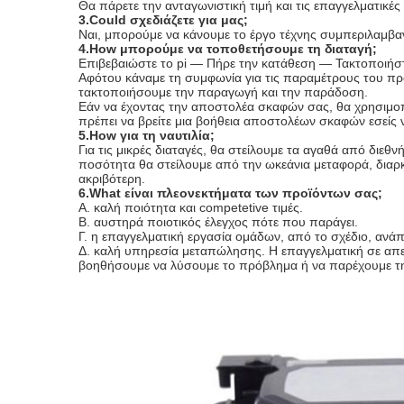
Θα πάρετε την ανταγωνιστική τιμή και τις επαγγελματικές 
3.Could σχεδιάζετε για μας;
Ναι, μπορούμε να κάνουμε το έργο τέχνης συμπεριλαμβανο
4.How μπορούμε να τοποθετήσουμε τη διαταγή;
Επιβεβαιώστε το pi — Πήρε την κατάθεση — Τακτοποιή
Αφότου κάναμε τη συμφωνία για τις παραμέτρους του προ
τακτοποιήσουμε την παραγωγή και την παράδοση.
Εάν να έχοντας την αποστολέα σκαφών σας, θα χρησιμο
πρέπει να βρείτε μια βοήθεια αποστολέων σκαφών εσείς ν
5.How για τη ναυτιλία;
Για τις μικρές διαταγές, θα στείλουμε τα αγαθά από δι
ποσότητα θα στείλουμε από την ωκεάνια μεταφορά, διαρκεί
ακριβότερη.
6.What είναι πλεονεκτήματα των προϊόντων σας;
Α. καλή ποιότητα και competetive τιμές.
Β. αυστηρά ποιοτικός έλεγχος πότε που παράγει.
Γ. η επαγγελματική εργασία ομάδων, από το σχέδιο, ανάπ
Δ. καλή υπηρεσία μεταπώλησης. Η επαγγελματική σε απε
βοηθήσουμε να λύσουμε το πρόβλημα ή να παρέχουμε τ