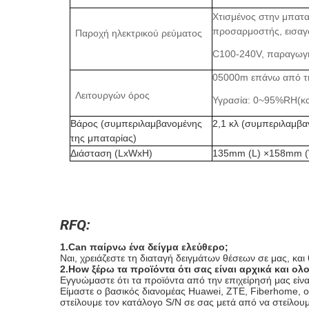
Χτισμένος στην μπατα
προσαρμοστής, εισαγ
Παροχή ηλεκτρικού ρεύματος
C100-240V, παραγωγ
05000m επάνω από τη
Λειτουργών όρος
Υγρασία: 0
~
95%RH(κα
Βάρος (συμπεριλαμβανομένης
2,1 κλ (συμπεριλαμβα
της μπαταρίας)
Διάσταση (LxWxH)
135mm (L) ×158mm (
RFQ:
1.Can παίρνω ένα δείγμα ελεύθερο;
Ναι, χρειάζεστε τη διαταγή δειγμάτων θέσεων σε μας, κα
2.How ξέρω τα προϊόντα ότι σας είναι αρχικά και ολ
Εγγυώμαστε ότι τα προϊόντα από την επιχείρησή μας είναι
Είμαστε ο βασικός διανομέας Huawei, ZTE, Fiberhome, οι
στείλουμε τον κατάλογο S/N σε σας μετά από να στείλουμ