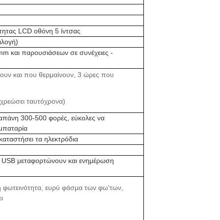
τητας LCD οθόνη 5 ίντσας
ιλογή)
m και παρουσιάσεων σε συνέχειες -
ουν και που θερμαίνουν, 3 ώρες που
α χρεώσει ταυτόχρονα)
απάνη 300-500 φορές, εύκολες να
 μπαταρία
καταστήσει τα ηλεκτρόδια
ία USB μεταφορτώνουν και ενημέρωση
 φωτεινότητα, ευρύ φάσμα των φω'των,
ι