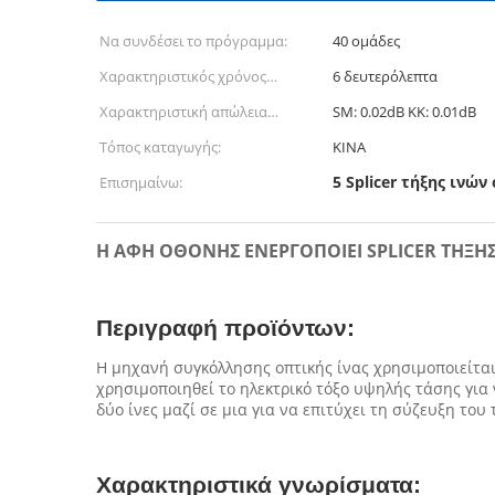
Να συνδέσει το πρόγραμμα:
40 ομάδες
Χαρακτηριστικός χρόνος
6 δευτερόλεπτα
συναρμογών:
Χαρακτηριστική απώλεια
SM: 0.02dB ΚΚ: 0.01dB
συναρμογών:
Τόπος καταγωγής:
ΚΙΝΑ
5 Splicer τήξης ινών
Επισημαίνω:
Η ΑΦΗ ΟΘΟΝΗΣ ΕΝΕΡΓΟΠΟΙΕΙ SPLICER ΤΗΞ
Περιγραφή προϊόντων:
Η μηχανή συγκόλλησης οπτικής ίνας χρησιμοποιείται
χρησιμοποιηθεί το ηλεκτρικό τόξο υψηλής τάσης για
δύο ίνες μαζί σε μια για να επιτύχει τη σύζευξη του
Χαρακτηριστικά γνωρίσματα: