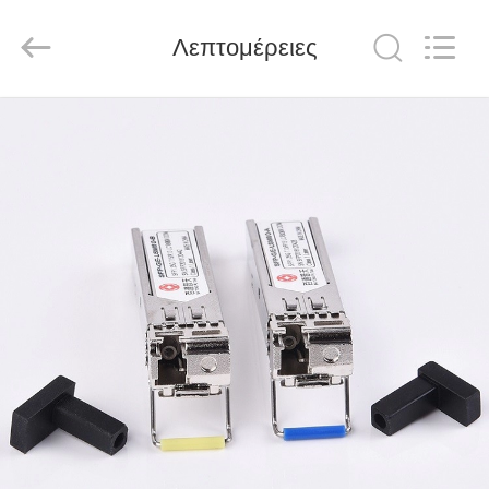
Baitong
Putian
Technology
Co.,
Λεπτομέρειες
Ltd..
All
Rights
Reserved.
ΣΠΊΤΙ
ΠΡΟΪΌΝΤΑ
ΠΕΡΊΠΟΥ
ΕΜΕΊΣ
ΓΎΡΟΣ
ΕΡΓΟΣΤΑΣΊΩΝ
ΠΟΙΟΤΙΚΌΣ