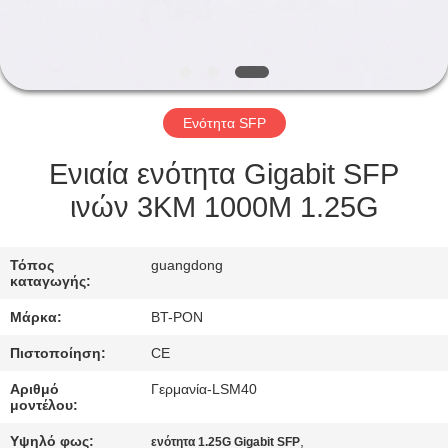
ΈΛΕΓΧΟΣ
ΜΑΣ
ΕΛΆΤΕ
Ενότητα SFP
ΣΕ
ΕΠΑΦΉ
Ενιαία ενότητα Gigabit SFP
ΜΕ
ινών 3KM 1000M 1.25G
ΖΗΤΉΣΤΕ
Τόπος
guangdong
καταγωγής:
ΈΝΑ
Μάρκα:
BT-PON
ΑΠΌΣΠΑΣΜΑ
Πιστοποίηση:
CE
SITEMAP
Αριθμό
Γερμανία-LSM40
μοντέλου:
Υψηλό φως:
,
ενότητα 1.25G Gigabit SFP