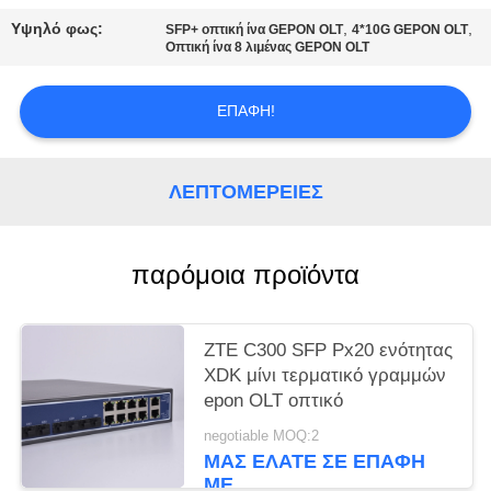
PRIVACY
Υψηλό φως:
,
,
SFP+ οπτική ίνα GEPON OLT
4*10G GEPON OLT
POLICY
Οπτική ίνα 8 λιμένας GEPON OLT
ΕΠΑΦΉ!
ΛΕΠΤΟΜΈΡΕΙΕΣ
παρόμοια προϊόντα
ZTE C300 SFP Px20 ενότητας
XDK μίνι τερματικό γραμμών
epon OLT οπτικό
negotiable MOQ:2
ΜΑΣ ΕΛΆΤΕ ΣΕ ΕΠΑΦΉ
ΜΕ