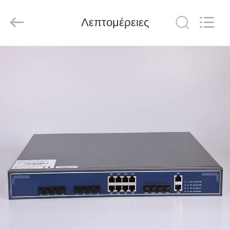
Baitong
Putian
Technology
Co.,
Λεπτομέρειες
Ltd..
All
Rights
Reserved.
ΣΠΊΤΙ
ΠΡΟΪΌΝΤΑ
ΠΕΡΊΠΟΥ
ΕΜΕΊΣ
ΓΎΡΟΣ
ΕΡΓΟΣΤΑΣΊΩΝ
ΠΟΙΟΤΙΚΌΣ