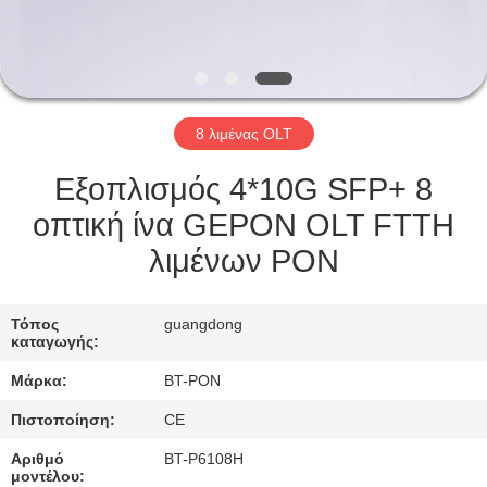
ΈΛΕΓΧΟΣ
ΜΑΣ
ΕΛΆΤΕ
8 λιμένας OLT
ΣΕ
ΕΠΑΦΉ
Εξοπλισμός 4*10G SFP+ 8
ΜΕ
οπτική ίνα GEPON OLT FTTH
λιμένων PON
ΖΗΤΉΣΤΕ
ΈΝΑ
Τόπος
guangdong
καταγωγής:
ΑΠΌΣΠΑΣΜΑ
Μάρκα:
BT-PON
Πιστοποίηση:
CE
SITEMAP
Αριθμό
BT-P6108H
μοντέλου: