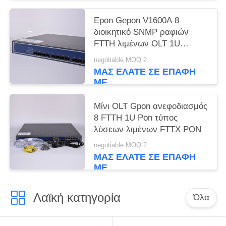
Epon Gepon V1600A 8
διοικητικό SNMP ραφιών
FTTH λιμένων OLT 1U
τυποποιημένο
negotiable MOQ:2
ΜΑΣ ΕΛΆΤΕ ΣΕ ΕΠΑΦΉ
ΜΕ
Μίνι OLT Gpon ανεφοδιασμός
8 FTTH 1U Pon τύπος
λύσεων λιμένων FTTX PON
negotiable MOQ:2
ΜΑΣ ΕΛΆΤΕ ΣΕ ΕΠΑΦΉ
ΜΕ
Λαϊκή κατηγορία
Όλα