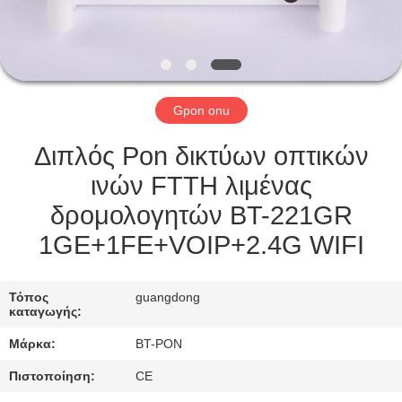
ΈΛΕΓΧΟΣ
ΜΑΣ
ΕΛΆΤΕ
Gpon onu
ΣΕ
ΕΠΑΦΉ
Διπλός Pon δικτύων οπτικών
ΜΕ
ινών FTTH λιμένας
δρομολογητών BT-221GR
ΖΗΤΉΣΤΕ
1GE+1FE+VOIP+2.4G WIFI
ΈΝΑ
ΑΠΌΣΠΑΣΜΑ
Τόπος
guangdong
καταγωγής:
Μάρκα:
BT-PON
SITEMAP
Πιστοποίηση:
CE