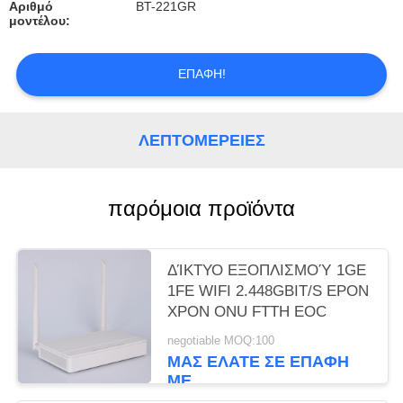
PRIVACY
Αριθμό
BT-221GR
μοντέλου:
POLICY
ΕΠΑΦΉ!
ΛΕΠΤΟΜΈΡΕΙΕΣ
παρόμοια προϊόντα
ΔΊΚΤΥΟ ΕΞΟΠΛΙΣΜΟΎ 1GE
1FE WIFI 2.448GBIT/S EPON
XPON ONU FTTH EOC
negotiable MOQ:100
ΜΑΣ ΕΛΆΤΕ ΣΕ ΕΠΑΦΉ
ΜΕ