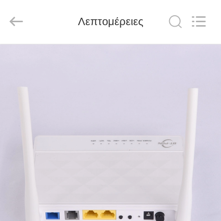
Baitong
Putian
Technology
Co.,
Λεπτομέρειες
Ltd..
All
Rights
Reserved.
ΣΠΊΤΙ
ΠΡΟΪΌΝΤΑ
ΠΕΡΊΠΟΥ
ΕΜΕΊΣ
ΓΎΡΟΣ
ΕΡΓΟΣΤΑΣΊΩΝ
ΠΟΙΟΤΙΚΌΣ