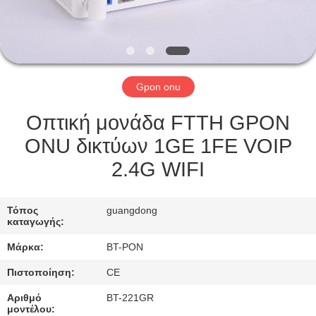
ΈΛΕΓΧΟΣ
ΜΑΣ
ΕΛΆΤΕ
Gpon onu
ΣΕ
ΕΠΑΦΉ
Οπτική μονάδα FTTH GPON
ΜΕ
ONU δικτύων 1GE 1FE VOIP
2.4G WIFI
ΖΗΤΉΣΤΕ
ΈΝΑ
Τόπος
guangdong
καταγωγής:
ΑΠΌΣΠΑΣΜΑ
Μάρκα:
BT-PON
Πιστοποίηση:
CE
SITEMAP
Αριθμό
BT-221GR
μοντέλου: