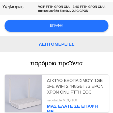
PRIVACY
Υψηλό φως:
,
,
VOIP FTTH GPON ONU
2.4G FTTH GPON ONU
POLICY
οπτική μονάδα δικτύων 2.4G GPON
ΕΠΑΦΉ!
ΛΕΠΤΟΜΈΡΕΙΕΣ
παρόμοια προϊόντα
ΔΊΚΤΥΟ ΕΞΟΠΛΙΣΜΟΎ 1GE
1FE WIFI 2.448GBIT/S EPON
XPON ONU FTTH EOC
negotiable MOQ:100
ΜΑΣ ΕΛΆΤΕ ΣΕ ΕΠΑΦΉ
ΜΕ