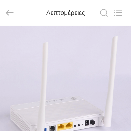
Baitong
Putian
Technology
Co.,
Λεπτομέρειες
Ltd..
All
Rights
Reserved.
ΣΠΊΤΙ
ΠΡΟΪΌΝΤΑ
ΠΕΡΊΠΟΥ
ΕΜΕΊΣ
ΓΎΡΟΣ
ΕΡΓΟΣΤΑΣΊΩΝ
ΠΟΙΟΤΙΚΌΣ