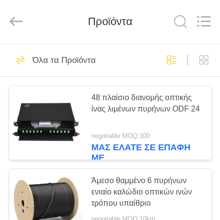
Baitong
Putian
Technology
Co.,
Προϊόντα
Ltd..
All
Rights
Reserved.
ΣΠΊΤΙ
44
Όλα τα Προϊόντα
epon onu
ΠΡΟΪΌΝΤΑ
48 πλαίσιο διανομής οπτικής
ίνας λιμένων πυρήνων ODF 24
ΠΕΡΊΠΟΥ
ΕΜΕΊΣ
negotiable MOQ:100
ΜΑΣ ΕΛΆΤΕ ΣΕ ΕΠΑΦΉ
66
ΜΕ
ΓΎΡΟΣ
ΕΡΓΟΣΤΑΣΊΩΝ
Άμεσο θαμμένο 6 πυρήνων
gpon onu
ενιαίο καλώδιο οπτικών ινών
τρόπου υπαίθριο
ΠΟΙΟΤΙΚΌΣ
negotiable MOQ:10km