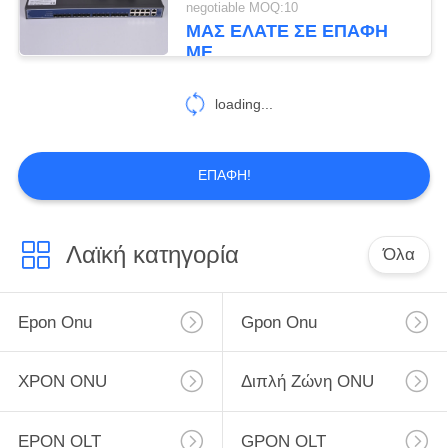
negotiable MOQ:10
ΜΑΣ ΕΛΆΤΕ ΣΕ ΕΠΑΦΉ
2
ΜΕ
16 λιμένας OLT
loading...
ΕΠΑΦΉ!
22
Λαϊκή κατηγορία
Όλα
Ενότητα SFP
Epon Onu
Gpon Onu
XPON ONU
Διπλή Ζώνη ONU
EPON OLT
GPON OLT