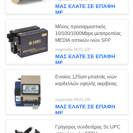
ΈΛΕΓΧΟΣ
ΜΑΣ ΕΛΆΤΕ ΣΕ ΕΠΑΦΉ
ΜΕ
ΜΑΣ
61
Μόνος προσαρμοστικός
ΕΛΆΤΕ
10/100/1000Mbps μετατροπέας
ΣΕ
MEDIA οπτικών ινών SFP
XPON ONU
ΕΠΑΦΉ
negotiable MOQ:100
ΜΑΣ ΕΛΆΤΕ ΣΕ ΕΠΑΦΉ
ΜΕ
ΜΕ
ΖΗΤΉΣΤΕ
Ενιαίος 125um μπαλτάς ινών
κορδελλών υψηλής ακρίβειας
ΈΝΑ
65
ΑΠΌΣΠΑΣΜΑ
negotiable MOQ:100
Διπλή ζώνη ONU
ΜΑΣ ΕΛΆΤΕ ΣΕ ΕΠΑΦΉ
ΜΕ
SITEMAP
Γρήγορος συνδετήρας Sc UPC