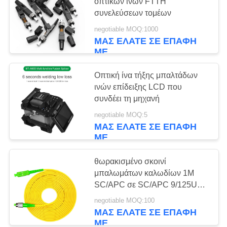
PRIVACY
οπτικών ινών FTTH
συνελεύσεων τομέων
POLICY
negotiable MOQ:1000
20
ΜΑΣ ΕΛΆΤΕ ΣΕ ΕΠΑΦΉ
ΜΕ
EPON OLT
Οπτική ίνα τήξης μπαλτάδων
ινών επίδειξης LCD που
συνδέει τη μηχανή
negotiable MOQ:5
ΜΑΣ ΕΛΆΤΕ ΣΕ ΕΠΑΦΉ
ΜΕ
18
θωρακισμένο σκοινί
GPON OLT
μπαλωμάτων καλωδίων 1M
SC/APC σε SC/APC 9/125UM
ADSS
negotiable MOQ:100
ΜΑΣ ΕΛΆΤΕ ΣΕ ΕΠΑΦΉ
ΜΕ