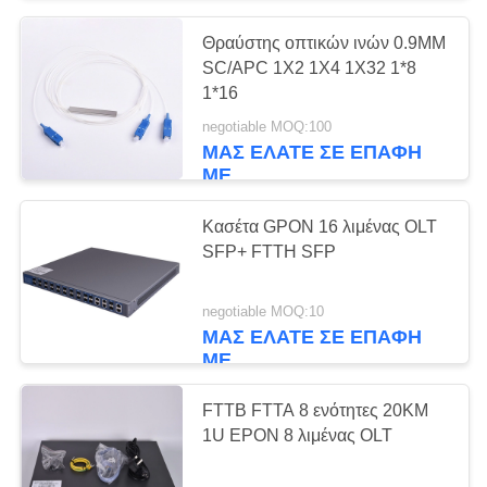
Θραύστης οπτικών ινών 0.9MM
15
SC/APC 1X2 1X4 1X32 1*8
1*16
4 λιμένας OLT
negotiable MOQ:100
ΜΑΣ ΕΛΆΤΕ ΣΕ ΕΠΑΦΉ
ΜΕ
Κασέτα GPON 16 λιμένας OLT
SFP+ FTTH SFP
24
negotiable MOQ:10
ΜΑΣ ΕΛΆΤΕ ΣΕ ΕΠΑΦΉ
8 λιμένας OLT
ΜΕ
FTTB FTTA 8 ενότητες 20KM
1U EPON 8 λιμένας OLT